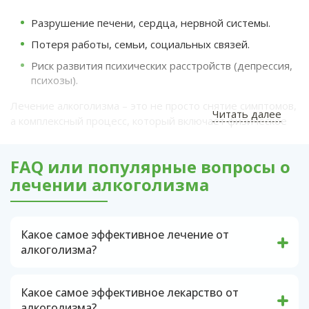
Разрушение печени, сердца, нервной системы.
Потеря работы, семьи, социальных связей.
Риск развития психических расстройств (депрессия,
психозы).
Лечение алкоголизма – это не просто снятие симптомов,
Читать далее
а комплексный процесс, который включает физическое
восстановление, психологическую помощь и социальную
адаптацию.
FAQ или популярные вопросы о
лечении алкоголизма
Основные этапы лечения
Диагностика
Врач оценивает состояние пациента, определяет
Какое самое эффективное лечение от
стадию зависимости и наличие сопутствующих
алкоголизма?
заболеваний. Это помогает подобрать
Самый эффективный метод борьбы с
индивидуальный план лечения.
алкоголизмом – медикаментозное
Детоксикация
Какое самое эффективное лекарство от
кодирование. Препарат на основе
Вывод токсинов из организма с помощью
алкоголизма?
дисульфирама вводится в организм через