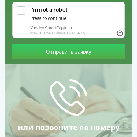
активность и правильное питание - вот основа
Посещать психолога или группы поддержки.
счастливой и полноценной жизни.
Следовать рекомендациям врача.
Вести здоровый образ жизни.
Вывод
Пивной алкоголизм – это болезнь, которую можно и
нужно лечить. Если вы или ваш близкий столкнулись с
этой проблемой, не откладывайте обращение к
специалистам. Грамотное лечение поможет вернуть
здоровье, контроль над жизнью и уверенность в
завтрашнем дне.
Наши филиалы в регионах: услуги
Лечение
зависимости от солей в Перми
услуги
Двойной блок от алкоголизма в Воркуте
услуги
Вывод из запоя на дому в Хотьково
или позвоните по номеру