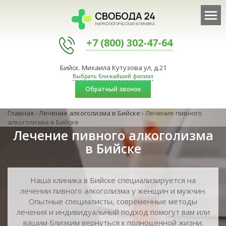
+7 (800) 302-47-64
Бийск. Михаила Кутузова ул, д.21
Выбрать ближайший филиал
Обратный звонок
Главная
›
Лечение алкоголизма в Бийске
›
Лечение пивного
алкоголизма в Бийске
Лечение пивного алкоголизма
в Бийске
Наша клиника в Бийске специализируется на
лечении пивного алкоголизма у женщин и мужчин.
Опытные специалисты, современные методы
лечения и индивидуальный подход помогут вам или
вашим близким вернуться к полноценной жизни.