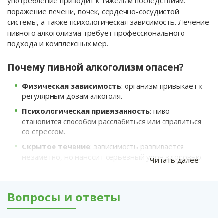
употребление приводит к тяжелым последствиям:
поражение печени, почек, сердечно-сосудистой
системы, а также психологическая зависимость. Лечение
пивного алкоголизма требует профессионального
подхода и комплексных мер.
Почему пивной алкоголизм опасен?
Физическая зависимость
: организм привыкает к
регулярным дозам алкоголя.
Психологическая привязанность
: пиво
становится способом расслабиться или справиться
со стрессом.
Скрытое течение
: зависимость развивается
незаметно, но наносит серьезный урон здоровью.
Читать далее
Этапы лечения пивного алкоголизма
Вопросы и ответы
Диагностика
Осмотр врача, анализы, оценка состояния
организма.