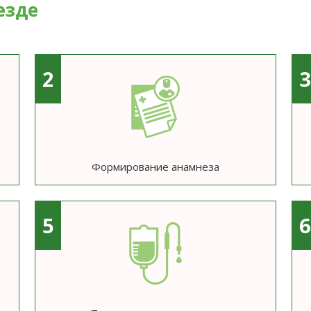
езде
2
Формирование анамнеза
5