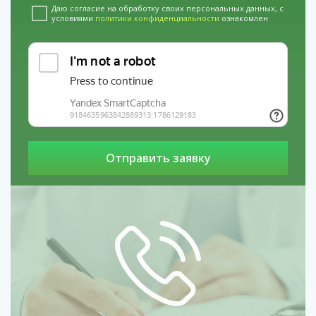
При длительных запоях или частом употреблении
Даю согласие на обработку своих персональных данных, с
условиями
политики конфиденциальности
ознакомлен
наркотиков.
Если близкие замечают изменения в поведении.
Для получения справок (водительские права,
трудоустройство).
При желании избавиться от зависимости
самостоятельно, но без результата.
Заключение
Консультация нарколога — это не просто беседа, а
возможность начать новую жизнь. Не откладывайте
обращение: чем раньше вы начнете лечение, тем выше
шансы на успех. Помните, что помощь доступна
анонимно и без осуждения.
Наши филиалы в регионах: услуги
Кодирование эспераль в Копейске
услуги
Анонимное лечение алкоголизма в Бердске