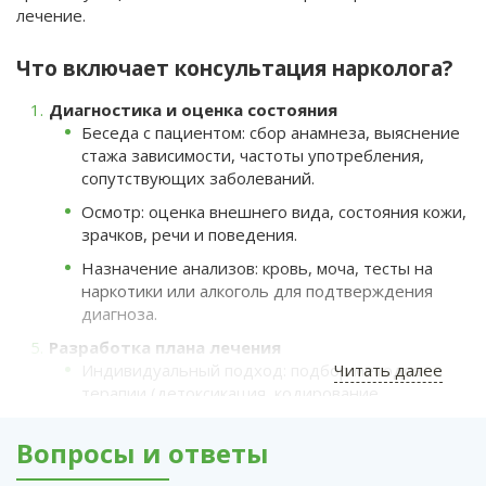
лечение.
Что включает консультация нарколога?
Диагностика и оценка состояния
Беседа с пациентом: сбор анамнеза, выяснение
стажа зависимости, частоты употребления,
сопутствующих заболеваний.
Осмотр: оценка внешнего вида, состояния кожи,
зрачков, речи и поведения.
Назначение анализов: кровь, моча, тесты на
наркотики или алкоголь для подтверждения
диагноза.
Разработка плана лечения
Индивидуальный подход: подбор методов
Читать далее
терапии (детоксикация, кодирование,
психотерапия).
Вопросы и ответы
Рекомендации по стационарному или
амбулаторному лечению.