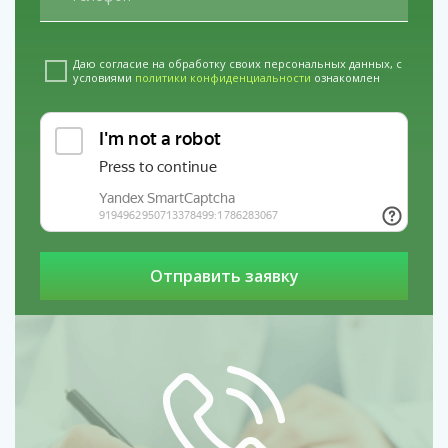
Если вы или ваш близкий решили избавиться от
зависимости, кодирование Эспераль может стать
Даю согласие на обработку своих персональных данных, с
первым шагом к новой жизни. Главное — выбрать
условиями
политики конфиденциальности
ознакомлен
проверенную клинику и следовать рекомендациям
врача.
Наши филиалы в регионах: услуги
Кодирование препаратом Аквилонг в
Сергиев Посаде
услуги
Реабилитация
наркоманов по программе 12 шагов в
Йошкар-Оле
услуги
Капельница от
алкоголизма в Нижнекамске