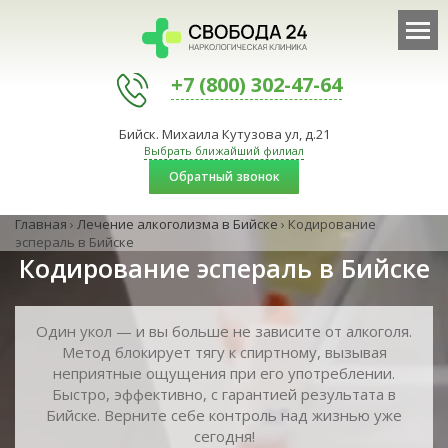
+7 (800) 302-47-64
Бийск. Михаила Кутузова ул, д.21
Выбрать ближайший филиал
Обратный звонок
Главная
›
Лечение алкоголизма в Бийске
›
Кодирование
эспераль в Бийске
Кодирование эспераль в Бийске
Один укол — и вы больше не зависите от алкоголя.
Метод блокирует тягу к спиртному, вызывая
неприятные ощущения при его употреблении.
Быстро, эффективно, с гарантией результата в
Бийске. Верните себе контроль над жизнью уже
сегодня!