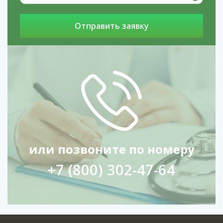
Наши филиалы в регионах: услуги
Лечение
наркомании в Ревде
услуги
Снятие ломки на
дому в Истре
услуги
Реабилитация
наркозависимых подростков в Твери
или позвоните по номеру
+7 (800) 302-47-64