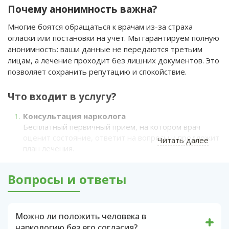
Почему анонимность важна?
Многие боятся обращаться к врачам из-за страха
огласки или постановки на учет. Мы гарантируем полную
анонимность: ваши данные не передаются третьим
лицам, а лечение проходит без лишних документов. Это
позволяет сохранить репутацию и спокойствие.
Что входит в услугу?
Консультация нарколога
Бесплатный первичный прием, на котором врач
оценит состояние, ответит на вопросы и предложит
Читать далее
план лечения.
Детоксикация
Медикаментозное очищение организма от
Вопросы и ответы
токсинов. Помогает снять ломку, улучшить
самочувствие и подготовить к дальнейшему
лечению.
Можно ли положить человека в
Кодирование
наркологию без его согласия?