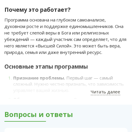
Почему это работает?
Программа основана на глубоком самоанализе,
духовном росте и поддержке единомышленников. Она
не требует слепой веры в Бога или религиозных
убеждений — каждый участник сам определяет, что для
него является «Высшей Силой». Это может быть вера,
природа, семья или даже внутренний ресурс.
Основные этапы программы
Признание проблемы.
Первый шаг — самый
сложный. Нужно честно признать, что зависимость
управляет вашей жизнью.
Читать далее
Обращение за помощью.
Осознание, что
самостоятельно справиться невозможно, и
готовность принять поддержку.
Вопросы и ответы
Самоанализ.
Глубокая работа над собой,
выявление причин зависимости и ошибок прошлого.